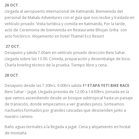
26 OCT.
Llegada al aeropuerto internacional de Katmandú. Bienvenida del
personal de Makalu Adventures con el guía que nos recibe y traslada en
vehículo privado. Visita turística y comida en Katmandú, Por la tarde,
acto de Ceremonia de bienvenida en Restaurante Bhojan Griha con
acto folclórico. Alojamiento en hotel Thamel Eco Resort
27 OCT.
Desayuno y salida 7.00am en vehículo privado dirección Beni Sahar.
Llegada sobre las 13.00. Comida, preparación y desembalaje de bicis.
Charla briefing técnico de la prueba. Tiempo libre y cena.
28 OCT.
Desayuno desde las 7.30hrs. 9.00hrs salida
1ª ETAPA YETI BIKE RACE
.
Beni Sahar – Jagat. Llegada prevista de 12:00 a 14:00hrs. Jornada en la
que vamos ascendiendo desde un bosque subtropical hasta un paisaje
de transición, donde empezamos a ver grandes pinos. Sorteamos
riachuelos formados por grandes cascadas que descienden junto a
nuestro camino.
Baño aguas termales a la llegada a Jagat. Cena y alojamiento en hostal
de montaña.