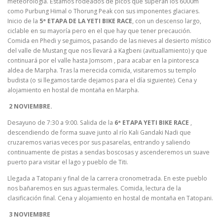
meteorología. Estamos rodeados de picos que superan los 6000m
como Purbung Himal o Thorung Peak con sus imponentes glaciares.
Inicio de la
5ª ETAPA DE LA YETI BIKE RACE
, con un descenso largo,
ciclable en su mayoría pero en el que hay que tener precaución.
Comida en Phedi y seguimos, pasando de las nieves al desierto místico
del valle de Mustang que nos llevará a Kagbeni (avituallamiento) y que
continuará por el valle hasta Jomsom , para acabar en la pintoresca
aldea de Marpha. Tras la merecida comida, visitaremos su templo
budista (o si llegamos tarde dejamos para el día siguiente). Cena y
alojamiento en hostal de montaña en Marpha.
2 NOVIEMBRE.
Desayuno de 7:30 a 9:00. Salida de la
6ª ETAPA YETI BIKE RACE
,
descendiendo de forma suave junto al río Kali Gandaki Nadi que
cruzaremos varias veces por sus pasarelas, entrando y saliendo
continuamente de pistas a sendas boscosas y ascenderemos un suave
puerto para visitar el lago y pueblo de Titi.
Llegada a Tatopani y final de la carrera cronometrada. En este pueblo
nos bañaremos en sus aguas termales. Comida, lectura de la
clasificación final. Cena y alojamiento en hostal de montaña en Tatopani.
3 NOVIEMBRE