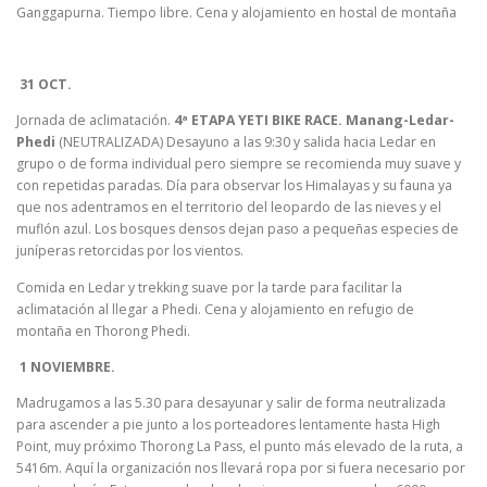
Ganggapurna. Tiempo libre. Cena y alojamiento en hostal de montaña
31 OCT.
Jornada de aclimatación.
4ª ETAPA YETI BIKE RACE. Manang-Ledar-
Phedi
(NEUTRALIZADA) Desayuno a las 9:30 y salida hacia Ledar en
grupo o de forma individual pero siempre se recomienda muy suave y
con repetidas paradas. Día para observar los Himalayas y su fauna ya
que nos adentramos en el territorio del leopardo de las nieves y el
muflón azul. Los bosques densos dejan paso a pequeñas especies de
juníperas retorcidas por los vientos.
Comida en Ledar y trekking suave por la tarde para facilitar la
aclimatación al llegar a Phedi. Cena y alojamiento en refugio de
montaña en Thorong Phedi.
1 NOVIEMBRE.
Madrugamos a las 5.30 para desayunar y salir de forma neutralizada
para ascender a pie junto a los porteadores lentamente hasta High
Point, muy próximo Thorong La Pass, el punto más elevado de la ruta, a
5416m. Aquí la organización nos llevará ropa por si fuera necesario por