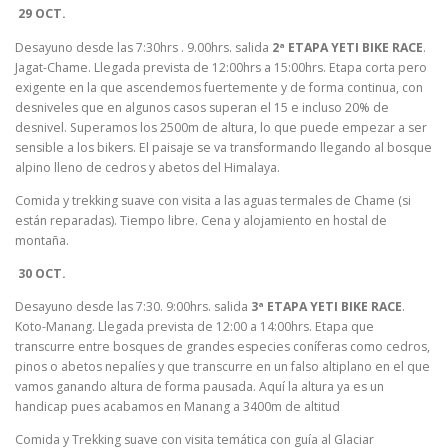
29 OCT.
Desayuno desde las 7:30hrs . 9.00hrs. salida
2ª ETAPA YETI BIKE RACE
.
Jagat-Chame. Llegada prevista de 12:00hrs a 15:00hrs. Etapa corta pero
exigente en la que ascendemos fuertemente y de forma continua, con
desniveles que en algunos casos superan el 15 e incluso 20% de
desnivel. Superamos los 2500m de altura, lo que puede empezar a ser
sensible a los bikers. El paisaje se va transformando llegando al bosque
alpino lleno de cedros y abetos del Himalaya.
Comida y trekking suave con visita a las aguas termales de Chame (si
están reparadas). Tiempo libre. Cena y alojamiento en hostal de
montaña.
30 OCT.
Desayuno desde las 7:30. 9:00hrs. salida
3ª ETAPA YETI BIKE RACE
.
Koto-Manang. Llegada prevista de 12:00 a 14:00hrs. Etapa que
transcurre entre bosques de grandes especies coníferas como cedros,
pinos o abetos nepalíes y que transcurre en un falso altiplano en el que
vamos ganando altura de forma pausada. Aquí la altura ya es un
handicap pues acabamos en Manang a 3400m de altitud
Comida y Trekking suave con visita temática con guía al Glaciar